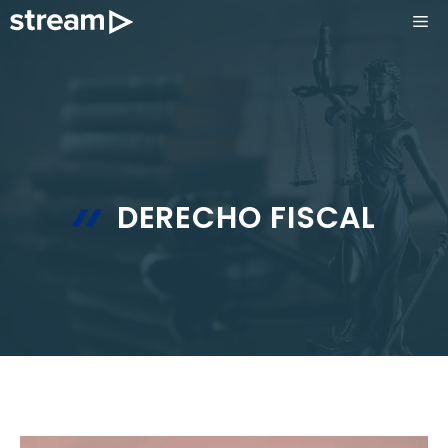
Saltar
ME
al
contenido
DERECHO FISCAL