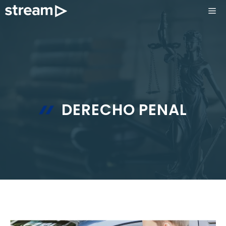
Saltar
ME
al
contenido
DERECHO PENAL