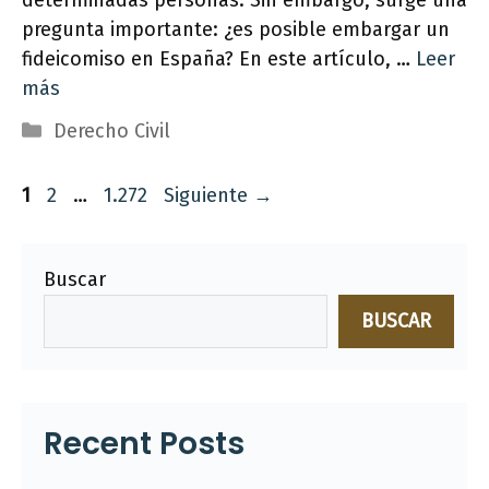
pregunta importante: ¿es posible embargar un
fideicomiso en España? En este artículo, …
Leer
más
Categorías
Derecho Civil
Página
Página
Página
1
2
…
1.272
Siguiente
→
Buscar
BUSCAR
Recent Posts