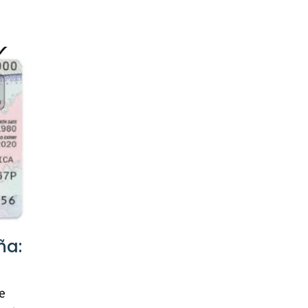
ña:
e