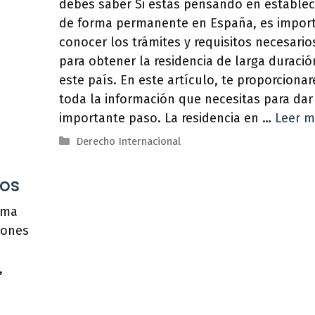
debes saber Si estás pensando en establec
de forma permanente en España, es impor
conocer los trámites y requisitos necesario
para obtener la residencia de larga duració
este país. En este artículo, te proporciona
toda la información que necesitas para dar
importante paso. La residencia en …
Leer m
Categorías
Derecho Internacional
tos
ama
iones
,