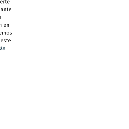
erte
tante
s
n en
remos
 este
ás