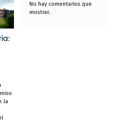
No hay comentarios que
mostrar.
ia:
a
omiso
n la
el