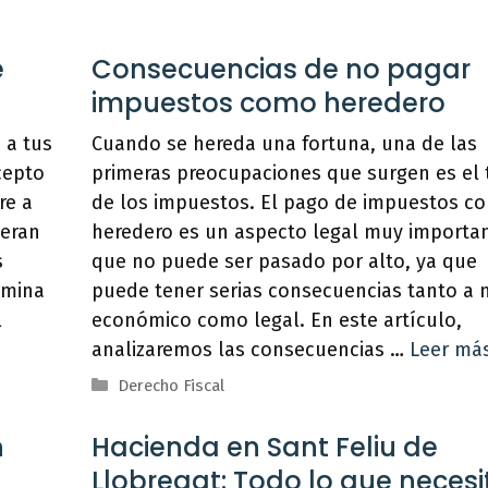
e
Consecuencias de no pagar
impuestos como heredero
 a tus
Cuando se hereda una fortuna, una de las
cepto
primeras preocupaciones que surgen es el
re a
de los impuestos. El pago de impuestos c
neran
heredero es un aspecto legal muy importa
s
que no puede ser pasado por alto, ya que
rmina
puede tener serias consecuencias tanto a n
l
económico como legal. En este artículo,
analizaremos las consecuencias …
Leer má
Categorías
Derecho Fiscal
n
Hacienda en Sant Feliu de
Llobregat: Todo lo que necesi