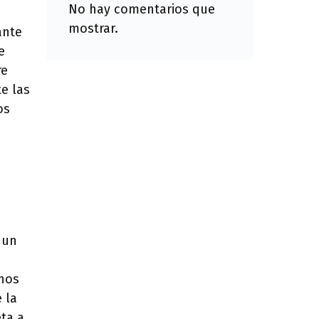
No hay comentarios que
mostrar.
ante
e
re
e las
os
 un
unos
 la
eta a