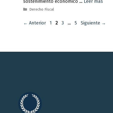
sostenimiento económico …
Leer más
Categorías
Derecho Fiscal
Página
Página
Página
Página
←
Anterior
1
2
3
…
5
Siguiente
→