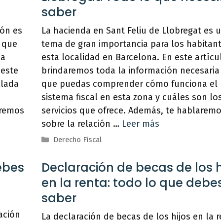
saber
eón es
La hacienda en Sant Feliu de Llobregat es 
 que
tema de gran importancia para los habitan
na
esta localidad en Barcelona. En este artícul
 este
brindaremos toda la información necesaria
llada
que puedas comprender cómo funciona el
sistema fiscal en esta zona y cuáles son lo
aremos
servicios que ofrece. Además, te hablarem
sobre la relación …
Leer más
Categorías
Derecho Fiscal
ebes
Declaración de becas de los h
en la renta: todo lo que debe
saber
ación
La declaración de becas de los hijos en la 