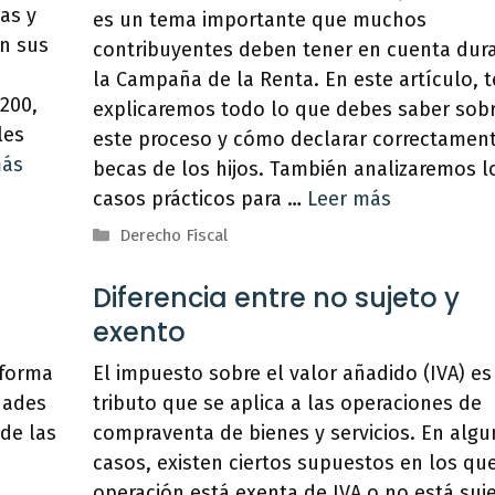
as y
es un tema importante que muchos
n sus
contribuyentes deben tener en cuenta dur
la Campaña de la Renta. En este artículo, t
200,
explicaremos todo lo que debes saber sob
les
este proceso y cómo declarar correctament
más
becas de los hijos. También analizaremos l
casos prácticos para …
Leer más
Categorías
Derecho Fiscal
Diferencia entre no sujeto y
exento
 forma
El impuesto sobre el valor añadido (IVA) es
idades
tributo que se aplica a las operaciones de
de las
compraventa de bienes y servicios. En alg
casos, existen ciertos supuestos en los que
operación está exenta de IVA o no está suj