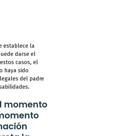
e establece la
 puede darse el
estos casos, el
no haya sido
 legales del padre
sabilidades.
 el momento
l momento
amación