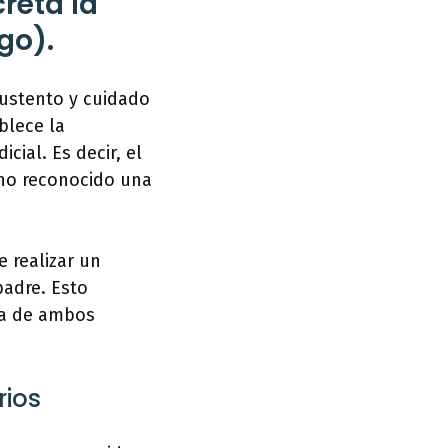
creta la
go).
sustento y cuidado
blece la
cial. Es decir, el
 no reconocido una
 realizar un
padre. Esto
ica de ambos
rios