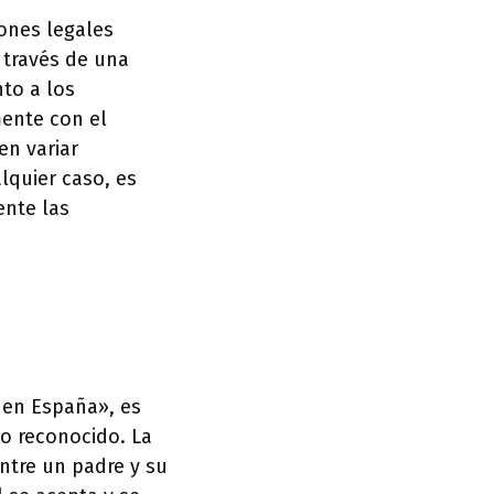
ones legales
 través de una
to a los
mente con el
en variar
lquier caso, es
nte las
o en España», es
no reconocido. La
entre un padre y su