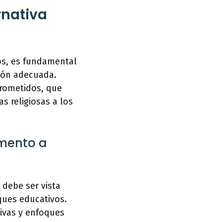
rnativa
jos, es fundamental
ción adecuada.
prometidos, que
s religiosas a los
emento a
 debe ser vista
ues educativos.
tivas y enfoques