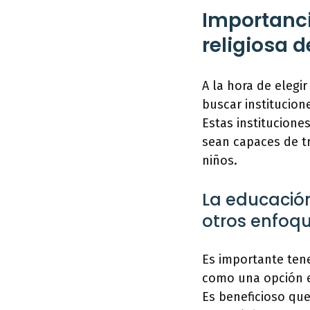
Importanci
religiosa d
A la hora de elegi
buscar institucio
Estas institucion
sean capaces de tr
niños.
La educació
otros enfoq
Es importante tene
como una opción e
Es beneficioso que