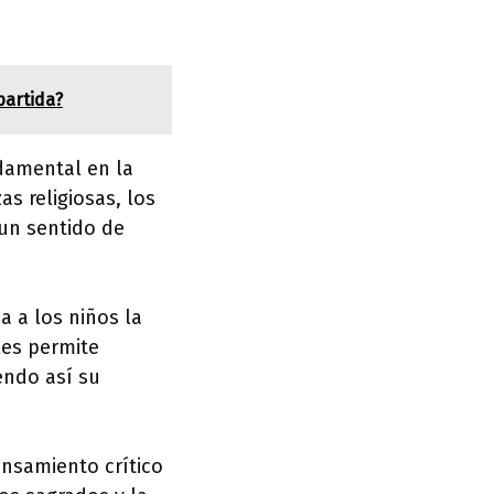
partida?
ndamental en la
as religiosas, los
 un sentido de
a a los niños la
les permite
endo así su
ensamiento crítico