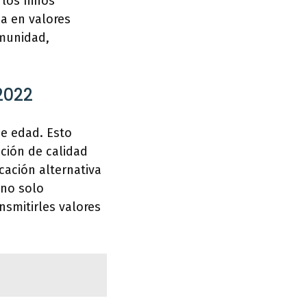
 los niños
a en valores
omunidad,
2022
de edad. Esto
ación de calidad
cación alternativa
 no solo
nsmitirles valores