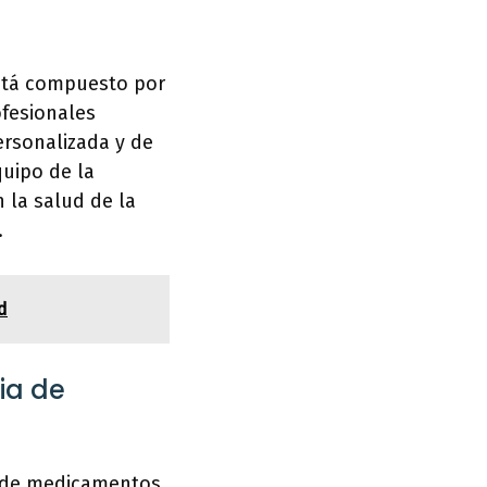
está compuesto por
ofesionales
ersonalizada y de
quipo de la
 la salud de la
.
d
ia de
k de medicamentos,