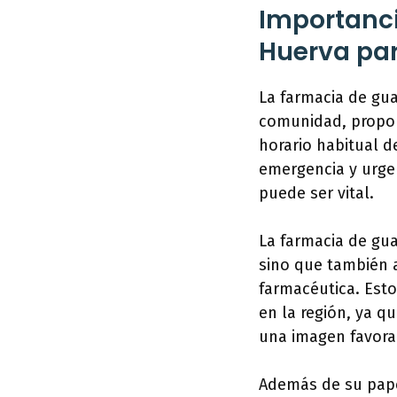
Importanci
Huerva pa
La farmacia de gu
comunidad, propor
horario habitual d
emergencia y urge
puede ser vital.
La farmacia de gua
sino que también a
farmacéutica. Est
en la región, ya q
una imagen favorab
Además de su pape