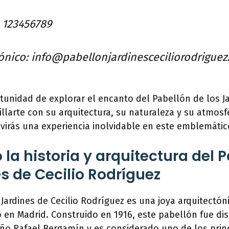
4 123456789
ónico: info@pabellonjardinesceciliorodriguez
tunidad de explorar el encanto del Pabellón de los Ja
llarte con su arquitectura, su naturaleza y su atmosf
irás una experiencia inolvidable en este emblemátic
la historia y arquitectura del 
es de Cecilio Rodríguez
 Jardines de Cecilio Rodríguez es una joya arquitectón
o en Madrid. Construido en 1916, este pabellón fue di
eño Rafael Bergamín y es considerado uno de los prin