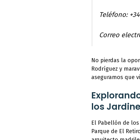
Teléfono: +3
Correo electr
No pierdas la opor
Rodríguez y maravi
aseguramos que viv
Explorando 
los Jardin
El Pabellón de los
Parque de El Retir
arquitecto madril