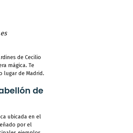
.es
rdines de Cecilio
era mágica. Te
o lugar de Madrid.
Pabellón de
ica ubicada en el
señado por el
cipales ejemplos