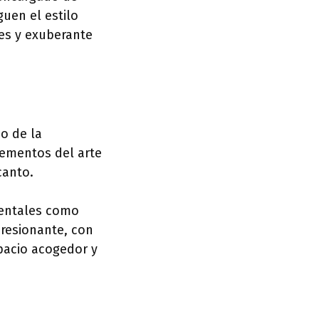
guen el estilo
ues y exuberante
o de la
lementos del arte
canto.
amentales como
presionante, con
pacio acogedor y