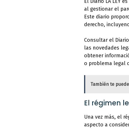
El Diario LA LEY e
al gestionar el pa
Este diario proporc
derecho, incluyend
Consultar el Diari
las novedades lega
obtener informació
o problema legal 
También te puede
El régimen l
Una vez más, el r
aspecto a consider