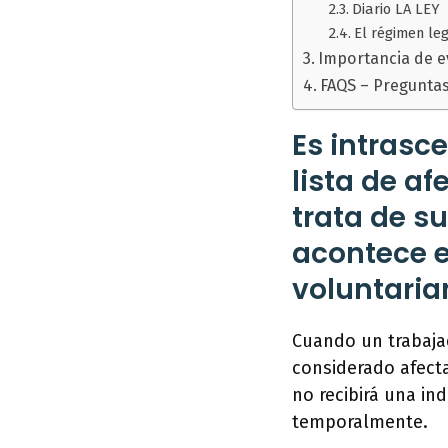
Diario LA LEY
El régimen le
Importancia de ev
FAQS – Pregunta
Es intrasc
lista de a
trata de su
acontece e
voluntaria
Cuando un trabajad
considerado afect
no recibirá una in
temporalmente.