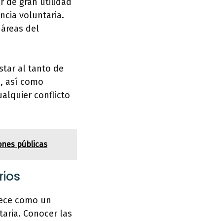
r de gran utilidad
ncia voluntaria.
 áreas del
star al tanto de
n, así como
alquier conflicto
ones públicas
rios
rece como un
taria. Conocer las