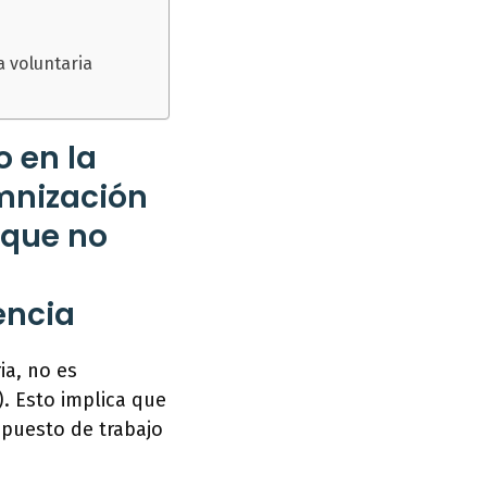
a voluntaria
o en la
emnización
a que no
encia
ia, no es
. Esto implica que
 puesto de trabajo