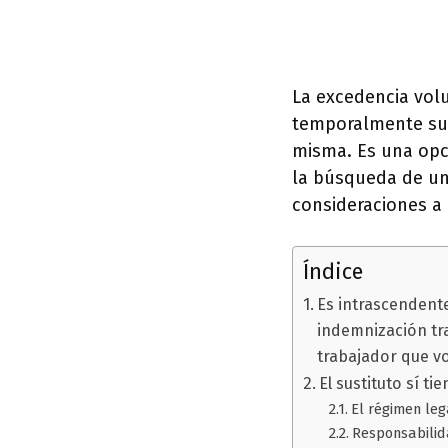
La excedencia volu
temporalmente su p
misma. Es una opc
la búsqueda de un
consideraciones a 
Índice
Es intrascendente
indemnización tra
trabajador que v
El sustituto sí t
El régimen leg
Responsabilida