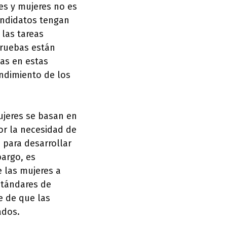
res y mujeres no es
candidatos tengan
las tareas
pruebas están
das en estas
endimiento de los
ujeres se basan en
por la necesidad de
 para desarrollar
bargo, es
e las mujeres a
stándares de
e de que las
ados.