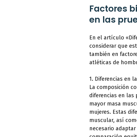
Factores b
en las pru
En el artículo «Di
considerar que es
también en factore
atléticas de hombr
1. Diferencias en 
La composición cor
diferencias en las
mayor masa muscul
mujeres. Estas dif
muscular, así como
necesario adaptar 
comparación equit