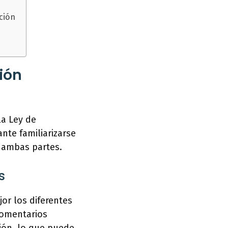
ción
ión
la Ley de
nte familiarizarse
e ambas partes.
s
or los diferentes
comentarios