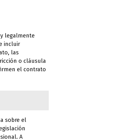
n
o y legalmente
 incluir
ato, las
ricción o cláusula
firmen el contrato
a sobre el
egislación
sional. A