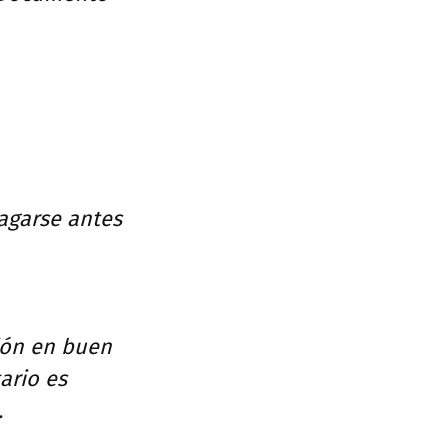
pagarse antes
ión en buen
ario es
.