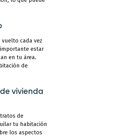
ción, lo que puede
o
a vuelto cada vez
s importante estar
can en tu área.
bitación de
de vivienda
tratos de
uilar tu habitación
obre los aspectos