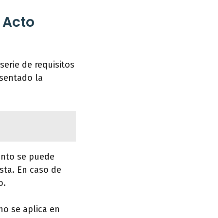
e Acto
serie de requisitos
esentado la
unto se puede
sta. En caso de
o.
no se aplica en