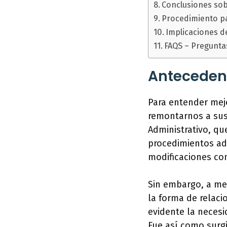
Conclusiones sobr
Procedimiento par
Implicaciones de
FAQS – Pregunta
Antecedent
Para entender mejo
remontarnos a sus
Administrativo, qu
procedimientos adm
modificaciones con
Sin embargo, a me
la forma de relaci
evidente la neces
Fue así como surg