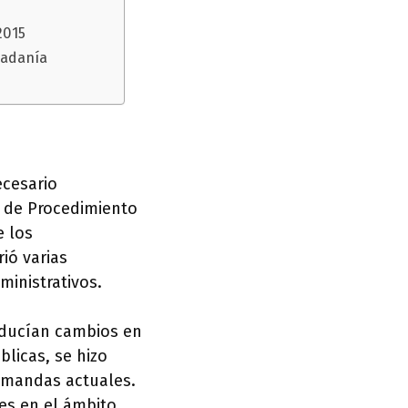
2015
dadanía
ecesario
y de Procedimiento
e los
ió varias
ministrativos.
oducían cambios en
blicas, se hizo
emandas actuales.
es en el ámbito