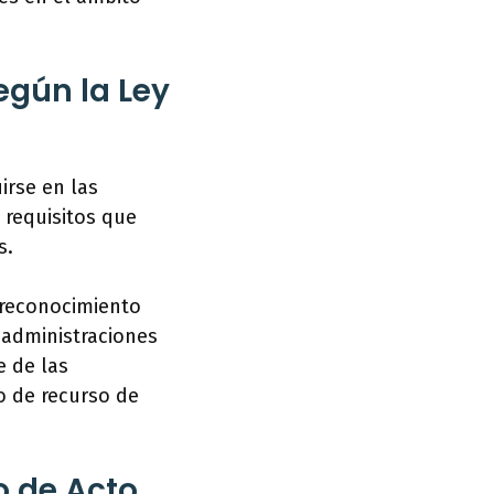
egún la Ley
irse en las
 requisitos que
s.
l reconocimiento
 administraciones
e de las
o de recurso de
o de Acto