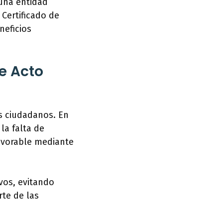
una entidad
 Certificado de
neficios
de Acto
os ciudadanos. En
la falta de
favorable mediante
ivos, evitando
rte de las