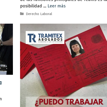
posibilidad …
Leer más
Categorías
Derecho Laboral
a
n