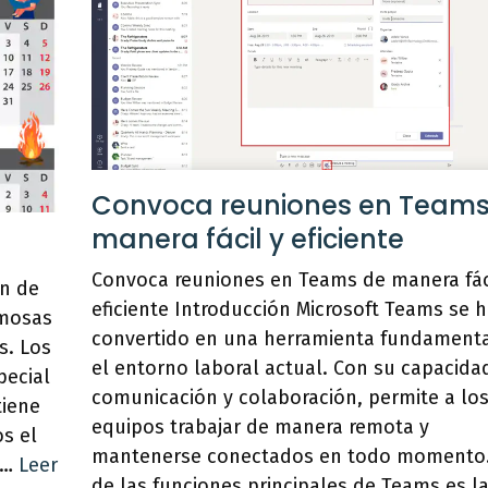
Convoca reuniones en Teams
manera fácil y eficiente
Convoca reuniones en Teams de manera fác
ón de
eficiente Introducción Microsoft Teams se 
rmosas
convertido en una herramienta fundamenta
s. Los
el entorno laboral actual. Con su capacida
pecial
comunicación y colaboración, permite a lo
tiene
equipos trabajar de manera remota y
os el
mantenerse conectados en todo momento
a …
Leer
de las funciones principales de Teams es l