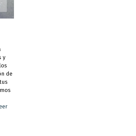
a
 y
los
ón de
tus
remos
eer