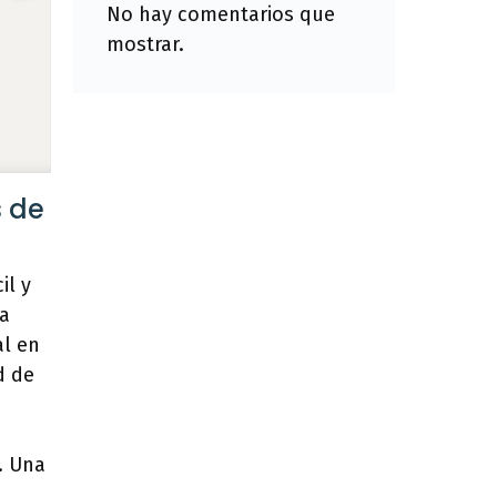
No hay comentarios que
mostrar.
 de
il y
ha
l en
d de
s
. Una
a