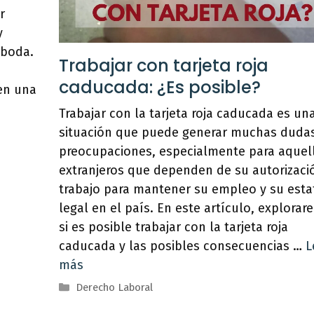
r
y
 boda.
Trabajar con tarjeta roja
o
caducada: ¿Es posible?
en una
Trabajar con la tarjeta roja caducada es un
situación que puede generar muchas dudas
preocupaciones, especialmente para aquel
extranjeros que dependen de su autorizaci
trabajo para mantener su empleo y su esta
legal en el país. En este artículo, explora
si es posible trabajar con la tarjeta roja
caducada y las posibles consecuencias …
L
más
Categorías
Derecho Laboral