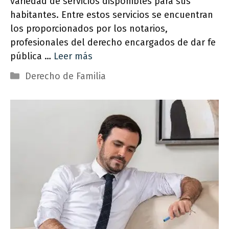
variedad de servicios disponibles para sus
habitantes. Entre estos servicios se encuentran
los proporcionados por los notarios,
profesionales del derecho encargados de dar fe
pública …
Leer más
Categorías
Derecho de Familia