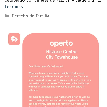
celebrado por un Juez de Paz, un Alcalde o un …
Leer más
Categorías
Derecho de Familia