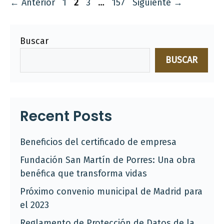
Página
Página
Página
Página
←
Anterior
1
2
3
…
157
Siguiente
→
Buscar
BUSCAR
Recent Posts
Beneficios del certificado de empresa
Fundación San Martín de Porres: Una obra
benéfica que transforma vidas
Próximo convenio municipal de Madrid para
el 2023
Reglamento de Protección de Datos de la