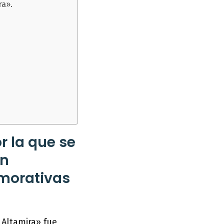
ra».
r la que se
en
morativas
Altamira» fue