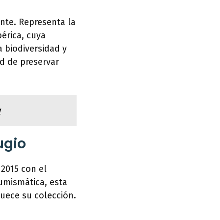
nte. Representa la
bérica, cuya
a biodiversidad y
d de preservar
y
ugio
2015 con el
umismática, esta
uece su colección.