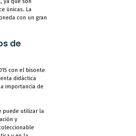
, ya que son
ce únicas. La
moneda con un gran
os de
015 con el bisonte
enta didáctica
 la importancia de
puede utilizar la
ación y
coleccionable
tica y en la