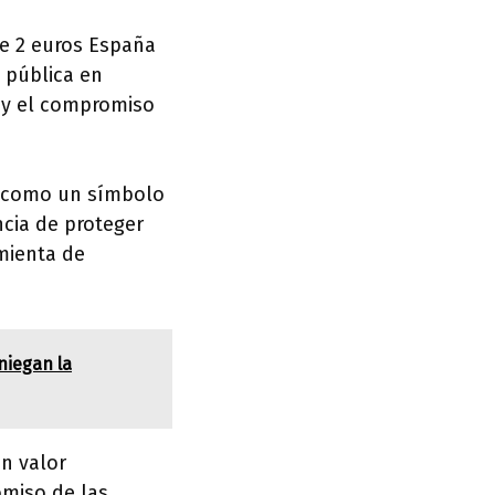
de 2 euros España
 pública en
s y el compromiso
r como un símbolo
ncia de proteger
mienta de
niegan la
n valor
omiso de las