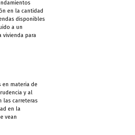
rendamientos
ón en la cantidad
iendas disponibles
buido a un
a vivienda para
s en materia de
prudencia y al
 las carreteras
ad en la
se vean