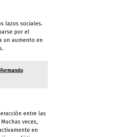
s lazos sociales.
parse por el
o a un aumento en
s.
: Formando
eracción entre las
. Muchas veces,
activamente en