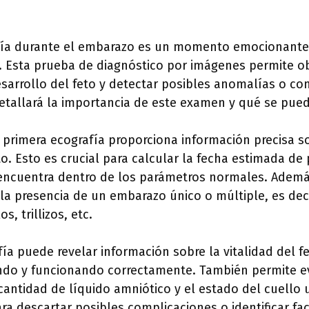
fía durante el embarazo es un momento emocionante 
s. Esta prueba de diagnóstico por imágenes permite o
esarrollo del feto y detectar posibles anomalías o co
etallará la importancia de este examen y qué se pued
a primera ecografía proporciona información precisa s
to. Esto es crucial para calcular la fecha estimada de
 encuentra dentro de los parámetros normales. Adem
la presencia de un embarazo único o múltiple, es deci
, trillizos, etc.
a puede revelar información sobre la vitalidad del fet
endo y funcionando correctamente. También permite ev
 cantidad de líquido amniótico y el estado del cuello 
ra descartar posibles complicaciones o identificar fa