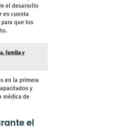
e el desarrollo
r en cuenta
para que los
to.
, Familia y
os en la primera
capacitados y
n médica de
rante el