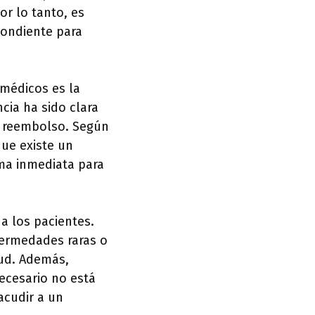
r lo tanto, es
pondiente para
médicos es la
cia ha sido clara
el reembolso. Según
que existe un
rma inmediata para
a los pacientes.
fermedades raras o
lud. Además,
ecesario no está
acudir a un