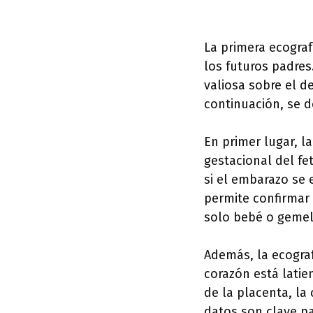
La primera ecogra
los futuros padre
valiosa sobre el d
continuación, se d
En primer lugar, l
gestacional del fe
si el embarazo se
permite confirmar 
solo bebé o gemelos
Además, la ecografí
corazón está lati
de la placenta, la
datos son clave pa