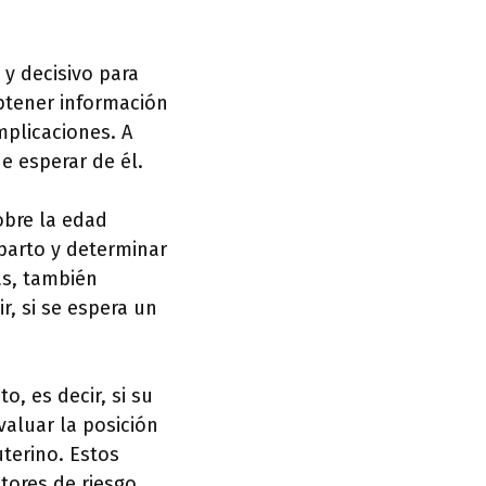
y decisivo para
btener información
mplicaciones. A
e esperar de él.
obre la edad
 parto y determinar
ás, también
r, si se espera un
o, es decir, si su
aluar la posición
uterino. Estos
ctores de riesgo