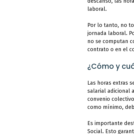
descanso, las hor
laboral.
Por lo tanto, no t
jornada laboral. P
no se computan co
contrato o en el c
¿Cómo y cuá
Las horas extras s
salarial adicional
convenio colectivo
como mínimo, debe
Es importante dest
Social. Esto gara