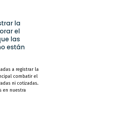
trar la
orar el
que las
mo están
das a registrar la
ncipal combatir el
adas ni cotizadas.
s en nuestra