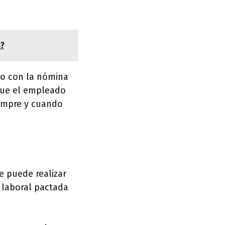
n?
to con la nómina
que el empleado
iempre y cuando
e puede realizar
 laboral pactada