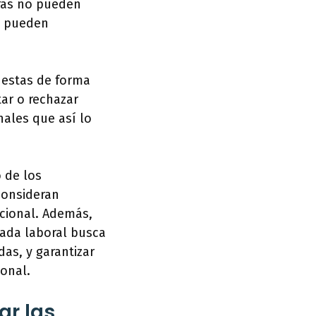
tras no pueden
s pueden
uestas de forma
ar o rechazar
nales que así lo
 de los
consideran
icional. Además,
nada laboral busca
as, y garantizar
onal.
ar las