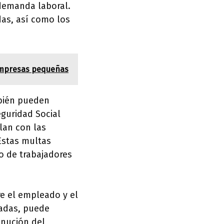
demanda laboral.
das, así como los
 empresas pequeñas
bién pueden
eguridad Social
lan con las
Estas multas
o de trabajadores
re el empleado y el
jadas, puede
inución del