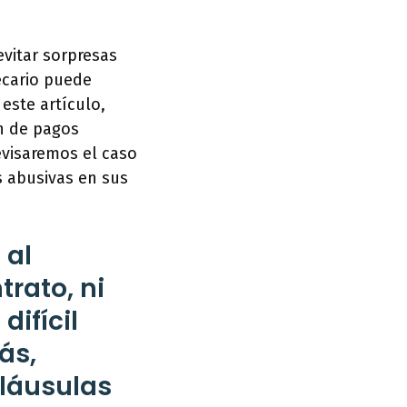
evitar sorpresas
ecario puede
este artículo,
n de pagos
evisaremos el caso
s abusivas en sus
 al
rato, ni
difícil
ás,
cláusulas