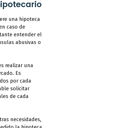
ipotecario
ere una hipoteca
 en caso de
tante entender el
usulas abusivas o
s realizar una
rcado. Es
idos por cada
le solicitar
ales de cada
tras necesidades,
edido la hipoteca.