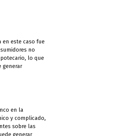
a en este caso fue
onsumidores no
ipotecario, lo que
e generar
anco en la
cnico y complicado,
ntes sobre las
puede generar