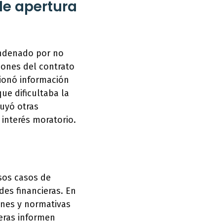
de apertura
condenado por no
iones del contrato
ionó información
ue dificultaba la
uyó otras
 interés moratorio.
sos casos de
des financieras. En
ones y normativas
ieras informen