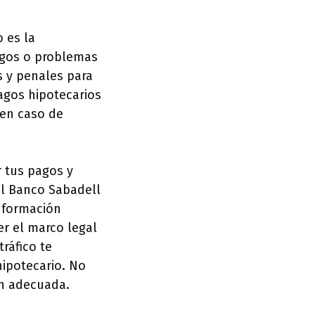
 es la
agos o problemas
s y penales para
agos hipotecarios
 en caso de
r tus pagos y
el Banco Sabadell
información
r el marco legal
ráfico te
hipotecario. No
ón adecuada.