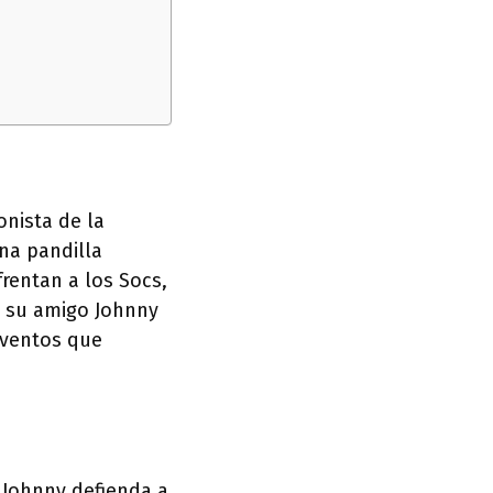
onista de la
na pandilla
rentan a los Socs,
 y su amigo Johnny
eventos que
 Johnny defienda a