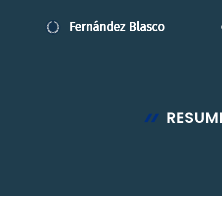
Saltar
al
Fernández Blasco
contenido
RESUME