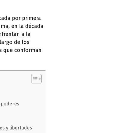
icada por primera
homa, en la década
nfrentan a la
 largo de los
es que conforman
de poderes
es y libertades