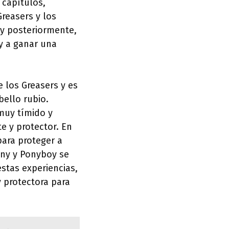
 capítulos,
Greasers y los
 y posteriormente,
y a ganar una
e los Greasers y es
bello rubio.
muy tímido y
te y protector. En
para proteger a
nny y Ponyboy se
estas experiencias,
y protectora para