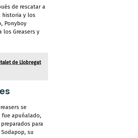
pués de rescatar a
historia y los
o, Ponyboy
a los Greasers y
talet de Llobregat
nes
Greasers se
e fue apuñalado,
 preparados para
e Sodapop, su