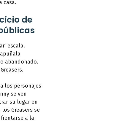
a casa.
rcicio de
públicas
ran escala.
 apuñala
ino abandonado.
 Greasers.
a los personajes
hnny se ven
rar su lugar en
 los Greasers se
frentarse a la