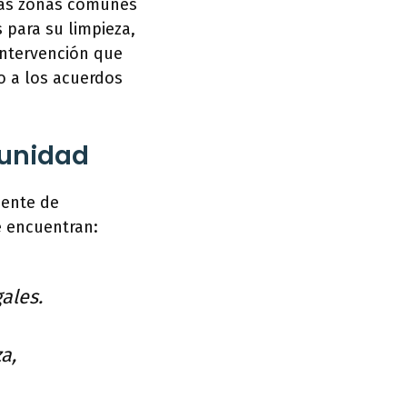
las zonas comunes
s para su limpieza,
intervención que
o a los acuerdos
munidad
dente de
e encuentran:
ales.
a,