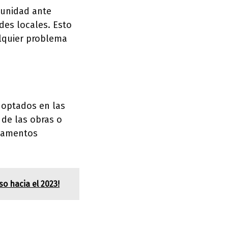
munidad ante
des locales. Esto
alquier problema
doptados en las
 de las obras o
glamentos
o hacia el 2023!