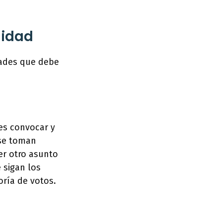
nidad
dades que debe
es convocar y
 se toman
er otro asunto
 sigan los
ría de votos.