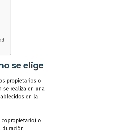
ad
o se elige
os propietarios o
n se realiza en una
tablecidos en la
 copropietario) o
a duración