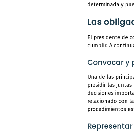
determinada y pued
Las obliga
El presidente de 
cumplir. A contin
Convocar y p
Una de las princi
presidir las junta
decisiones import
relacionado con l
procedimientos es
Representar