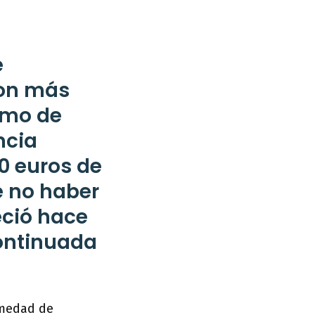
e
son más
imo de
ncia
00 euros de
e no haber
eció hace
ontinuada
rmedad de