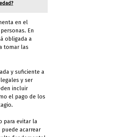
iedad?
menta en el
s personas. En
á obligada a
da tomar las
da y suficiente a
legales y ser
den incluir
mo el pago de los
agio.
 para evitar la
o puede acarrear