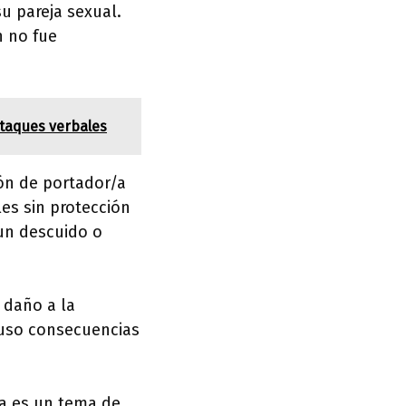
u pareja sexual.
n no fue
ataques verbales
ón de portador/a
es sin protección
 un descuido o
 daño a la
luso consecuencias
ña es un tema de