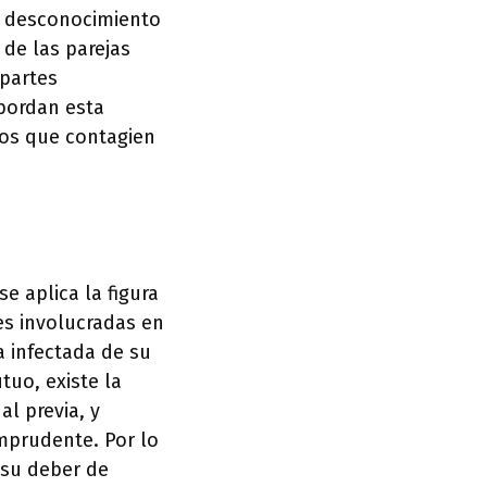
El desconocimiento
 de las parejas
 partes
abordan esta
los que contagien
e aplica la figura
es involucradas en
a infectada de su
uo, existe la
l previa, y
mprudente. Por lo
 su deber de