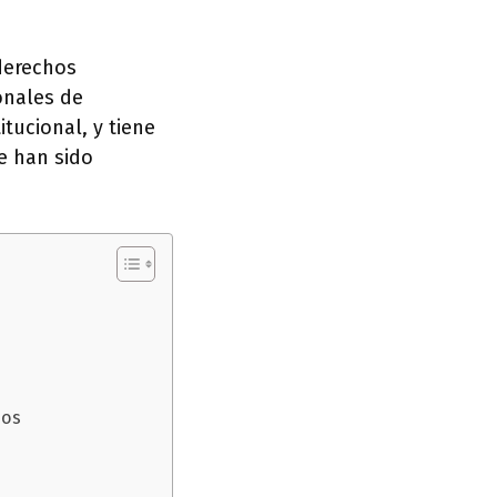
derechos
onales de
tucional, y tiene
e han sido
hos