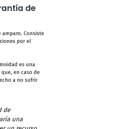
rantía de
e amparo. Consiste
ciones por el
demnidad es una
 que, en caso de
echo a no sufrir
d de
aría una
er un recurso