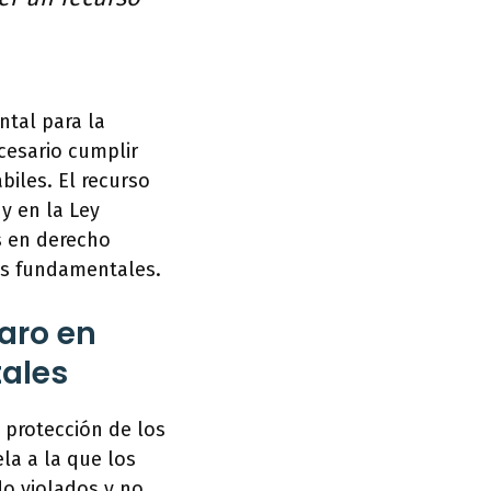
tal para la
cesario cumplir
biles. El recurso
y en la Ley
s en derecho
hos fundamentales.
aro en
tales
 protección de los
la a la que los
o violados y no