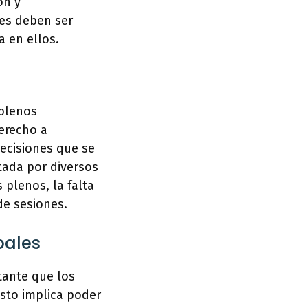
ón y
les deben ser
a en ellos.
 plenos
derecho a
decisiones que se
ltada por diversos
 plenos, la falta
de sesiones.
pales
tante que los
Esto implica poder