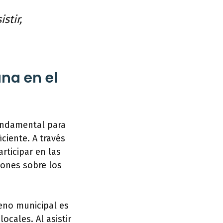
stir,
ana en el
fundamental para
ciente. A través
rticipar en las
iones sobre los
leno municipal es
ocales. Al asistir