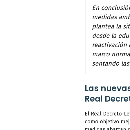
En conclusió
medidas ambi
plantea la si
desde la edu
reactivación 
marco normat
sentando las
Las nueva
Real Decre
El Real Decreto-Le
como objetivo mejo
medidas abarcan di