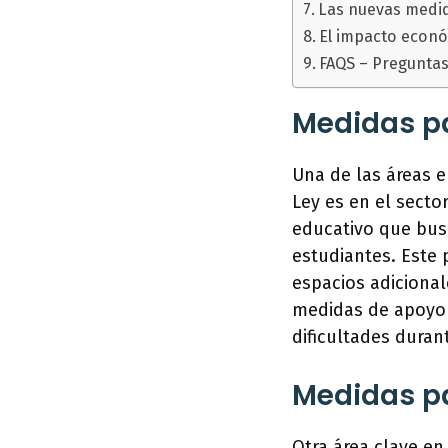
Las nuevas medid
El impacto econó
FAQS – Preguntas
Medidas pa
Una de las áreas e
Ley es en el secto
educativo que busc
estudiantes. Este 
espacios adicional
medidas de apoyo
dificultades duran
Medidas pa
Otra área clave en