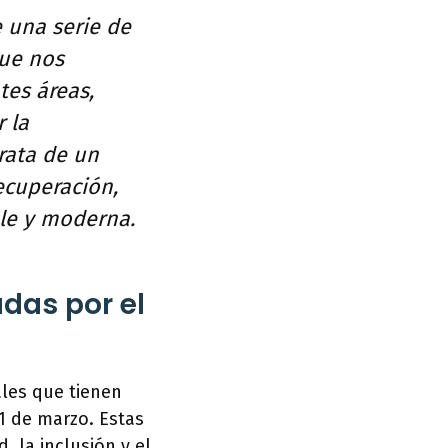
 una serie de
que nos
tes áreas,
 la
trata de un
ecuperación,
ble y moderna.
das por el
ales que tienen
 1 de marzo. Estas
 la inclusión y el