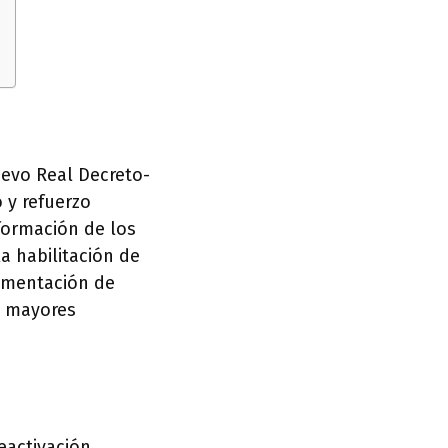
uevo Real Decreto-
 y refuerzo
formación de los
a habilitación de
lementación de
o mayores
eactivación