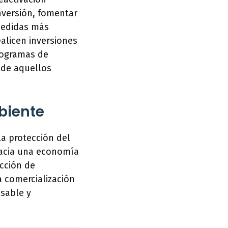
nversión, fomentar
medidas más
alicen inversiones
rogramas de
l de aquellos
biente
a protección del
hacia una economía
ucción de
a comercialización
sable y