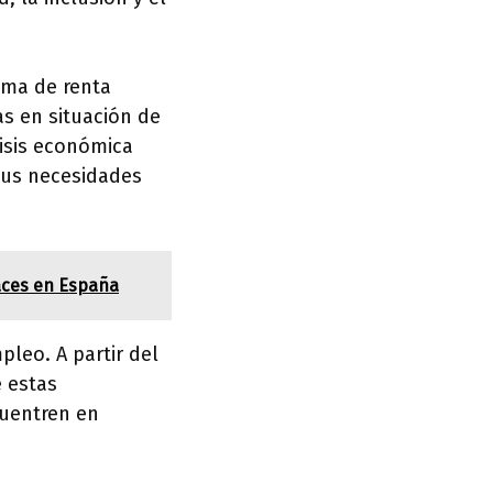
ama de renta
as en situación de
risis económica
sus necesidades
aces en España
leo. A partir del
e estas
cuentren en