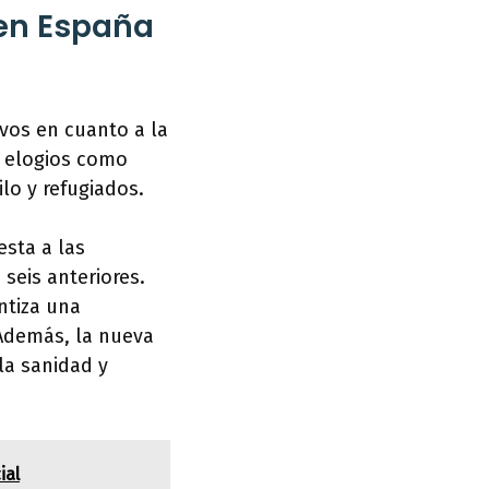
 en España
ivos en cuanto a la
o elogios como
lo y refugiados.
sta a las
 seis anteriores.
ntiza una
 Además, la nueva
 la sanidad y
ial