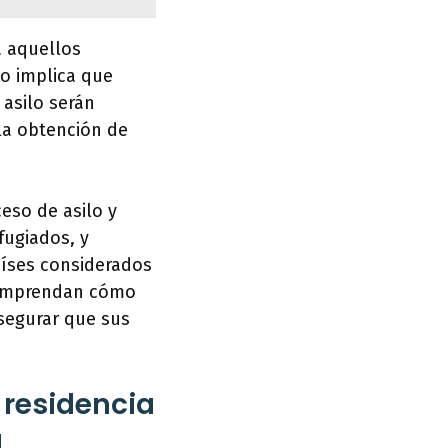
a aquellos
to implica que
asilo serán
la obtención de
eso de asilo y
fugiados, y
aíses considerados
 comprendan cómo
asegurar que sus
 residencia
a