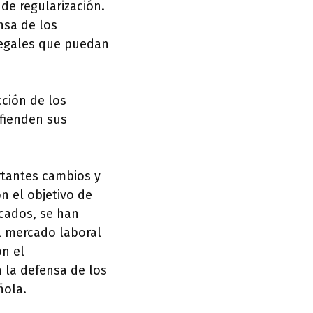
de regularización.
nsa de los
legales que puedan
cción de los
efienden sus
rtantes cambios y
n el objetivo de
icados, se han
al mercado laboral
on el
 la defensa de los
ñola.