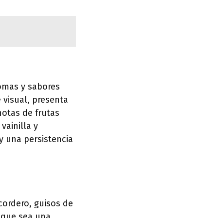
omas y sabores
 visual, presenta
notas de frutas
vainilla y
y una persistencia
cordero, guisos de
 que sea una