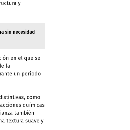
ructura y
ona sin necesidad
ción en el que se
e la
urante un período
 distintivas, como
eacciones químicas
rianza también
na textura suave y