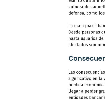
exento de sufrir l
vulnerables aquel
defensa, como los 
La mala praxis ban
Desde personas qu
hasta usuarios de 
afectados son num
Consecuenc
Las consecuencias
significativo en l
pérdida económica
llegar a perder gr
entidades bancari