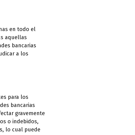
nas en todo el
s aquellas
dades bancarias
udicar a los
tes para los
ades bancarias
afectar gravemente
os o indebidos,
és, lo cual puede