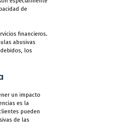
, son especialmente
pacidad de
vicios financieros.
ulas abusivas
ndebidos, los
a
ener un impacto
encias es la
clientes pueden
sivas de las