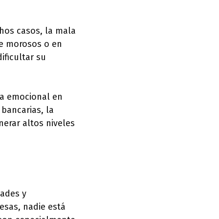
chos casos, la mala
 de morosos o en
ificultar su
ia emocional en
bancarias, la
nerar altos niveles
dades y
esas, nadie está