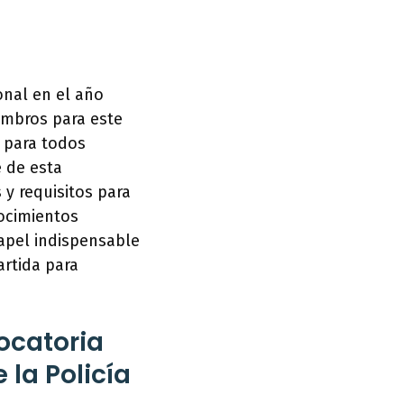
onal en el año
embros para este
d para todos
 de esta
 y requisitos para
nocimientos
apel indispensable
artida para
ocatoria
 la Policía