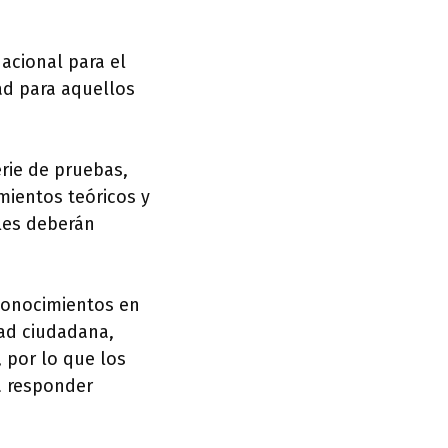
Nacional para el
ad para aquellos
erie de pruebas,
mientos teóricos y
ales deberán
 conocimientos en
dad ciudadana,
, por lo que los
a responder