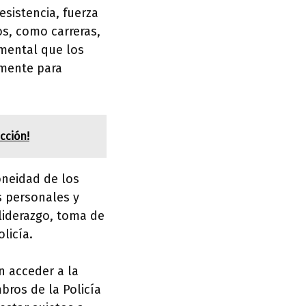
esistencia, fuerza
cos, como carreras,
amental que los
mente para
cción!
oneidad de los
s personales y
liderazgo, toma de
licía.
n acceder a la
ros de la Policía