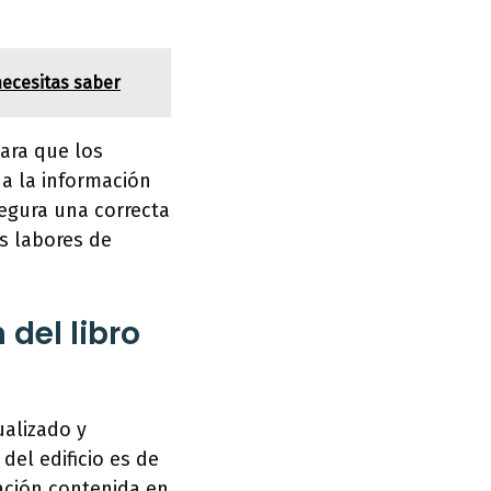
 necesitas saber
para que los
da la información
egura una correcta
as labores de
del libro
ualizado y
del edificio es de
mación contenida en