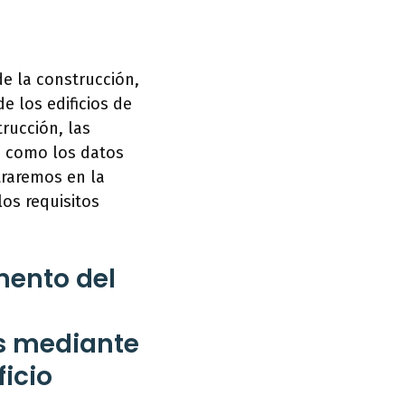
de la construcción,
 los edificios de
trucción, las
sí como los datos
traremos en la
los requisitos
mento del
as mediante
ficio