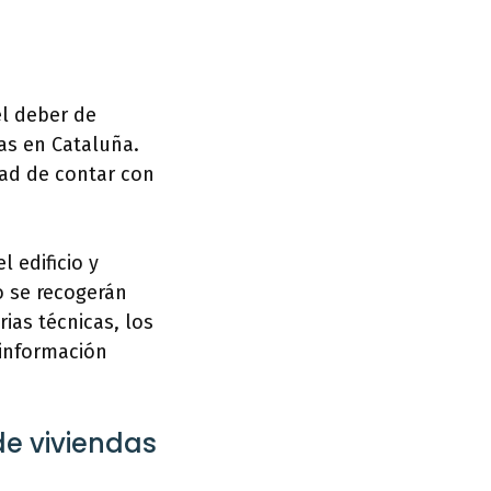
el deber de
das en Cataluña.
dad de contar con
l edificio y
ro se recogerán
ias técnicas, los
 información
 de viviendas