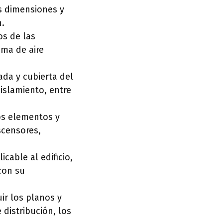
as dimensiones y
n.
os de las
ema de aire
ada y cubierta del
aislamiento, entre
os elementos y
scensores,
cable al edificio,
con su
ir los planos y
distribución, los