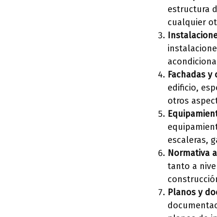
estructura d
cualquier o
Instalacione
instalacione
acondicionad
Fachadas y 
edificio, es
otros aspec
Equipamient
equipamient
escaleras, g
Normativa a
tanto a niv
construcció
Planos y do
documentació