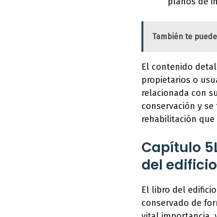
planos de in
También te puede
El contenido detal
propietarios o usu
relacionada con s
conservación y se f
rehabilitación que
Capítulo 5
del edificio
El libro del edifi
conservado de form
vital importancia,