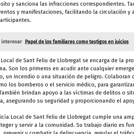
sito y sanciona las infracciones correspondientes. T
ventos y manifestaciones, facilitando la circulación y
articipantes.
 interesar
Papel de los familiares como testigos en juicios
 Local de Sant Feliu de Llobregat se encarga de la pro
na. Son los primeros en acudir ante cualquier emerge
co, un incendio o una situación de peligro. Colaboran 
mo los bomberos o el servicio médico, para garantiza
. También brindan apoyo a las víctimas de delitos o si
ca, asegurando su seguridad y proporcionando el apo
licía Local de Sant Feliu de Llobregat cumple una am
teger y servir a la comunidad. Su trabajo diario es f
 prevenir y combatir la delincuencia, regular el tráfic