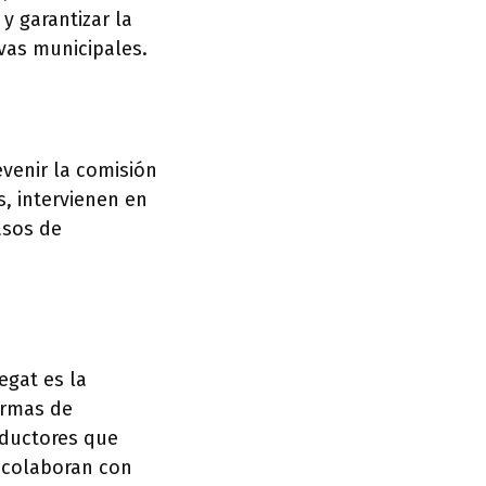
y garantizar la
ivas municipales.
evenir la comisión
s, intervienen en
asos de
egat es la
normas de
nductores que
y colaboran con