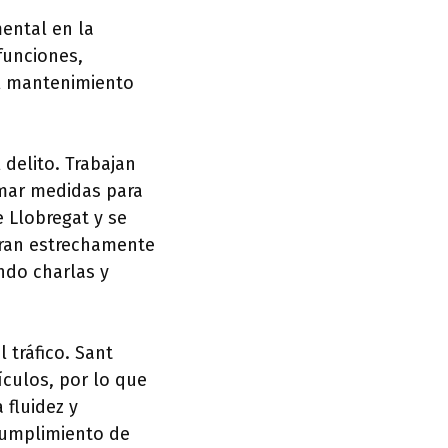
ental en la
funciones,
el mantenimiento
 delito. Trabajan
omar medidas para
e Llobregat y se
oran estrechamente
ndo charlas y
 tráfico. Sant
ículos, por lo que
 fluidez y
 cumplimiento de