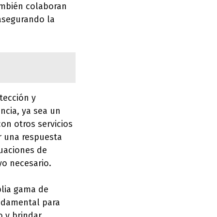
ambién colaboran
 asegurando la
tección y
ncia, ya sea un
con otros servicios
r una respuesta
tuaciones de
yo necesario.
plia gama de
undamental para
o y brindar