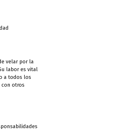
idad
e velar por la
u labor es vital
o a todos los
 con otros
esponsabilidades