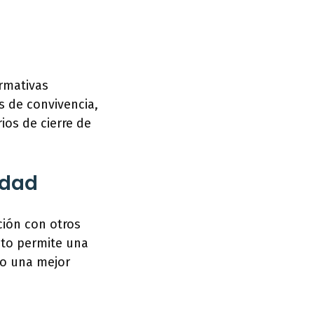
ormativas
s de convivencia,
ios de cierre de
idad
ción con otros
sto permite una
mo una mejor