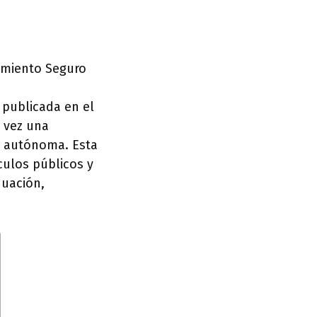
nimiento Seguro
 publicada en el
a vez una
d autónoma. Esta
culos públicos y
nuación,