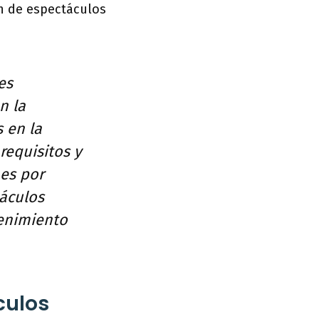
ón de espectáculos
es
n la
 en la
equisitos y
nes por
áculos
tenimiento
culos