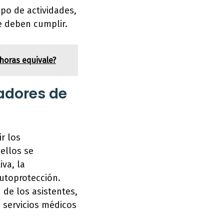
ipo de actividades,
e deben cumplir.
horas equivale?
zadores de
r los
ellos se
va, la
autoprotección.
 de los asistentes,
e servicios médicos