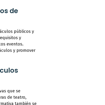
cos de
táculos públicos y
requisitos y
tos eventos.
áculos y promover
áculos
ivas que se
bras de teatro,
ormativa también se