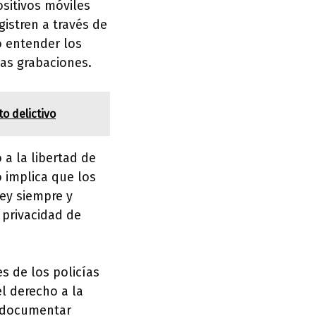
ositivos móviles
istren a través de
o entender los
has grabaciones.
o delictivo
a la libertad de
 implica que los
ley siempre y
 privacidad de
s de los policías
l derecho a la
n documentar