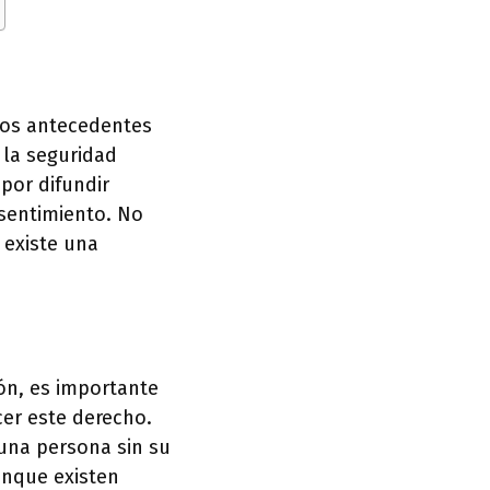
los antecedentes
 la seguridad
por difundir
nsentimiento. No
 existe una
ón, es importante
cer este derecho.
 una persona sin su
unque existen