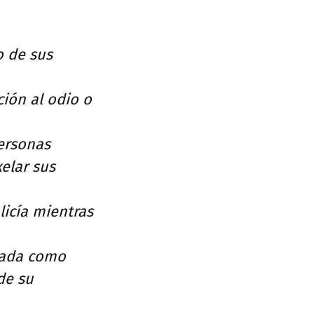
o de sus
ción al odio o
personas
xelar sus
licía mientras
izada como
de su