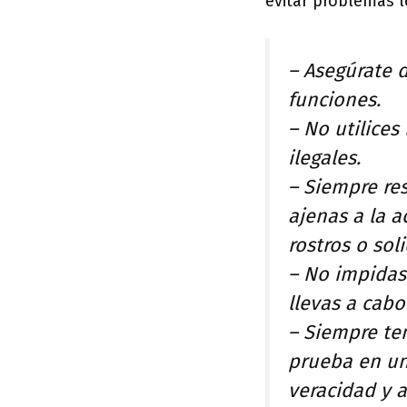
evitar problemas l
– Asegúrate d
funciones.
– No utilices
ilegales.
– Siempre res
ajenas a la a
rostros o sol
– No impidas 
llevas a cabo
– Siempre te
prueba en un
veracidad y a