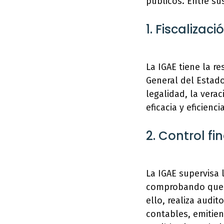
públicos. Entre su
1. Fiscalizac
La IGAE tiene la re
General del Estado 
legalidad, la vera
eficacia y eficienc
2. Control f
La IGAE supervisa 
comprobando que se
ello, realiza audit
contables, emitien