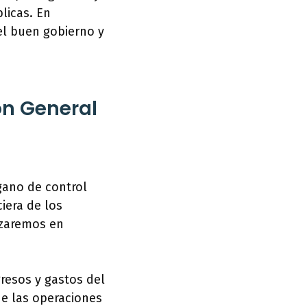
licas. En
del buen gobierno y
ón General
gano de control
iera de los
izaremos en
gresos y gastos del
 de las operaciones