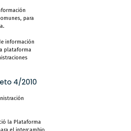
información
 comunes, para
a.
de información
la plataforma
nistraciones
reto 4/2010
nistración
ció la Plataforma
ara el intercambio