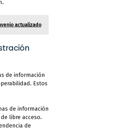
n.
nvenio actualizado
stración
as de información
operabilidad. Estos
emas de información
de libre acceso.
ependencia de