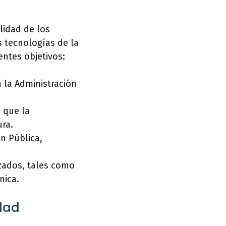
alidad de los
s tecnologías de la
entes objetivos:
n la Administración
o que la
ura.
ón Pública,
nzados, tales como
nica.
dad