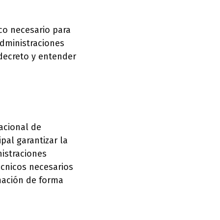
co necesario para
administraciones
 decreto y entender
acional de
pal garantizar la
nistraciones
écnicos necesarios
mación de forma