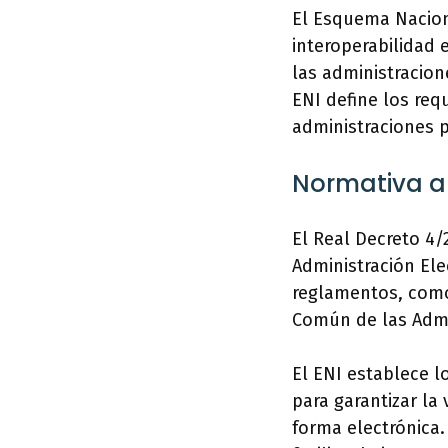
El Esquema Naciona
interoperabilidad 
las administracion
ENI define los req
administraciones p
Normativa ap
El Real Decreto 4/
Administración El
reglamentos, como 
Común de las Admi
El ENI establece l
para garantizar la
forma electrónica.