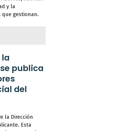
ad y la
s que gestionan.
 la
 se publica
ores
ial del
e la Dirección
Alicante. Esta