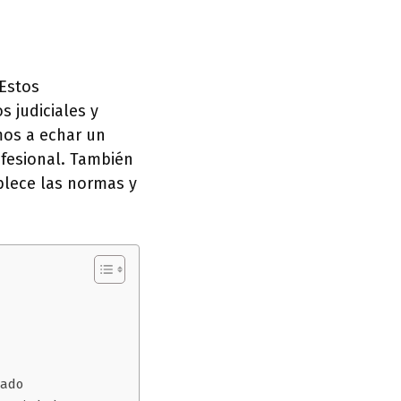
 Estos
s judiciales y
mos a echar un
ofesional. También
blece las normas y
tado