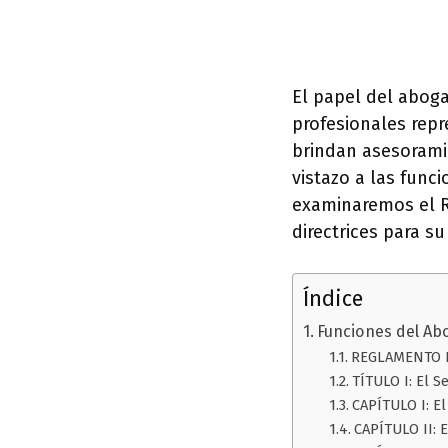
El papel del aboga
profesionales repr
brindan asesoramie
vistazo a las func
examinaremos el R
directrices para su
Índice
Funciones del Abo
REGLAMENTO D
TÍTULO I: El S
CAPÍTULO I: El
CAPÍTULO II: 