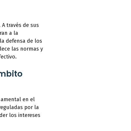
 A través de sus
ran a la
la defensa de los
blece las normas y
fectivo.
ámbito
damental en el
reguladas por la
der los intereses