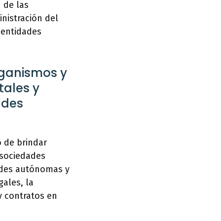
 de las
inistración del
 entidades
organismos y
tales y
ades
o de brindar
 sociedades
dades autónomas y
gales, la
y contratos en