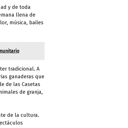
dad y de toda
semana llena de
olor, música, bailes
munitario
er tradicional. A
erias ganaderas que
le de las Casetas
nimales de granja,
te de la cultura.
pectáculos