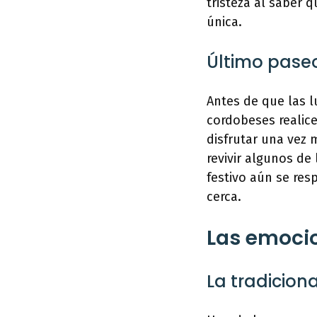
tristeza al saber 
única.
Último paseo
Antes de que las l
cordobeses realice
disfrutar una vez m
revivir algunos de
festivo aún se res
cerca.
Las emocio
La tradicion