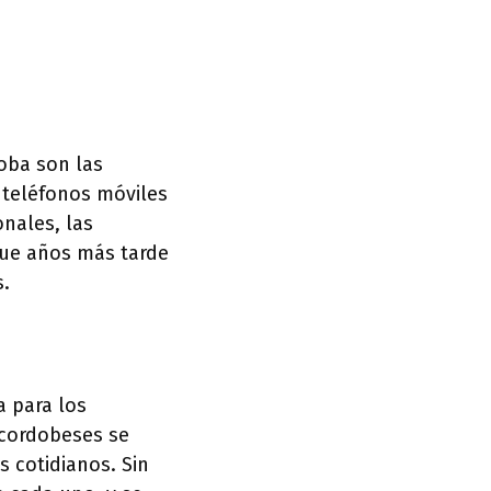
doba son las
y teléfonos móviles
onales, las
que años más tarde
s.
a para los
 cordobeses se
 cotidianos. Sin