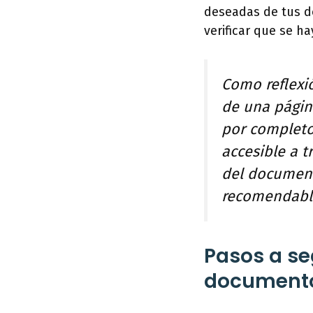
deseadas de tus d
verificar que se h
Como reflexió
de una págin
por completo 
accesible a t
del documento
recomendable
Pasos a se
documento