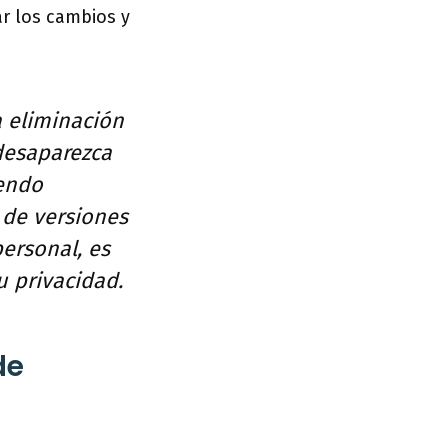
r los cambios y
a eliminación
desaparezca
iendo
l de versiones
personal, es
 privacidad.
de