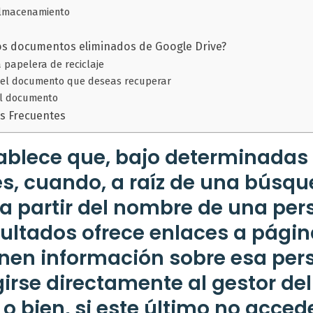
almacenamiento
os documentos eliminados de Google Drive?
a papelera de reciclaje
a el documento que deseas recuperar
el documento
s Frecuentes
tablece que, bajo determinadas
s, cuando, a raíz de una búsq
a partir del nombre de una pers
esultados ofrece enlaces a pági
nen información sobre esa per
girse directamente al gestor de
o bien, si este último no acced