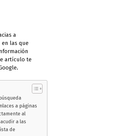
acias a
 en las que
información
e artículo te
Google.
a búsqueda
enlaces a páginas
ctamente al
acudir a las
ista de