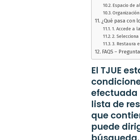
Espacio de 
Organización
¿Qué pasa con l
1. Accede a l
2. Seleccion
3. Restaura 
FAQS – Pregunta
El TJUE es
condicione
efectuada 
lista de r
que contie
puede diri
búsqueda, 