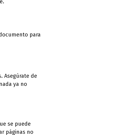
e.
l documento para
s. Asegúrate de
inada ya no
que se puede
nar páginas no