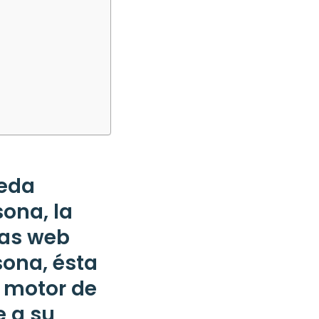
ueda
ona, la
nas web
sona, ésta
l motor de
e a su