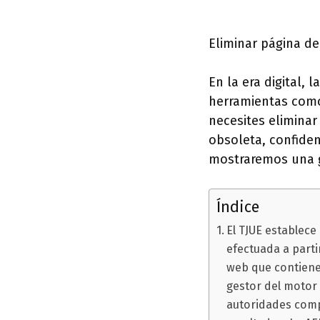
Eliminar página d
En la era digital,
herramientas como
necesites elimina
obsoleta, confiden
mostraremos una g
Índice
El TJUE establec
efectuada a parti
web que contiene
gestor del motor 
autoridades compe