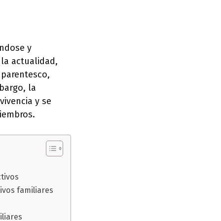
ándose y
la actualidad,
 parentesco,
bargo, la
vivencia y se
miembros.
ctivos
ivos familiares
iliares