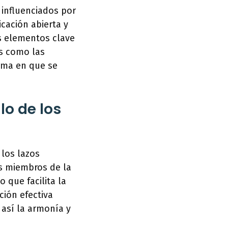
n influenciados por
icación abierta y
s elementos clave
os como las
orma en que se
lo de los
los lazos
os miembros de la
 que facilita la
ción efectiva
 así la armonía y