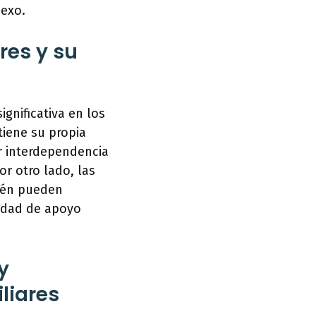
sexo.
res y su
ignificativa en los
tiene su propia
r interdependencia
r otro lado, las
bién pueden
sidad de apoyo
y
liares