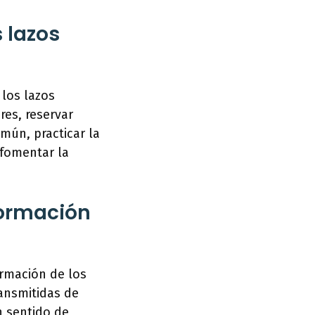
 lazos
los lazos
res, reservar
mún, practicar la
 fomentar la
 formación
ormación de los
ransmitidas de
n sentido de