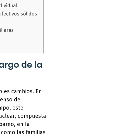
dividual
afectivos sólidos
iliares
argo de la
iples cambios. En
tenso de
empo, este
nuclear, compuesta
bargo, en la
 como las familias