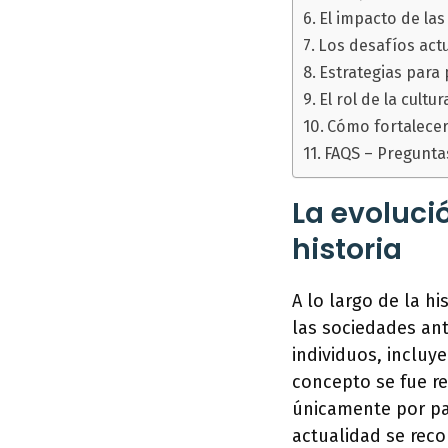
El impacto de las
Los desafíos actu
Estrategias para
El rol de la cultu
Cómo fortalecer 
FAQS – Pregunta
La evolució
historia
A lo largo de la h
las sociedades an
individuos, incluy
concepto se fue r
únicamente por pad
actualidad se reco