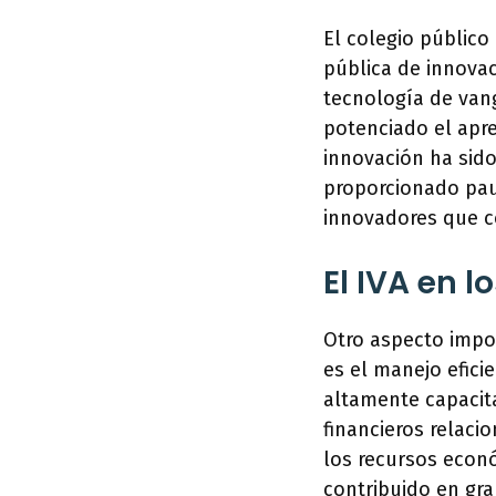
El colegio públic
pública de innovac
tecnología de vang
potenciado el apre
innovación ha sid
proporcionado paut
innovadores que c
El IVA en l
Otro aspecto impor
es el manejo efici
altamente capacit
financieros relaci
los recursos econó
contribuido en gra