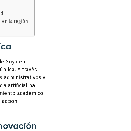
ud
d en la región
ica
 de Goya en
ública. A través
s administrativos y
a artificial ha
dimiento académico
e acción
nnovación