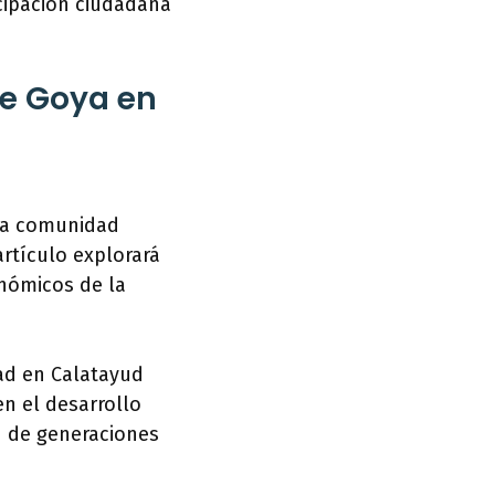
icipación ciudadana
de Goya en
 la comunidad
artículo explorará
onómicos de la
dad en Calatayud
n el desarrollo
n de generaciones