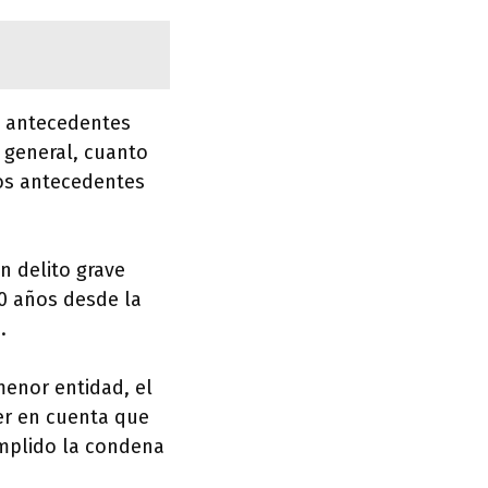
s antecedentes
 general, cuanto
los antecedentes
n delito grave
10 años desde la
.
enor entidad, el
er en cuenta que
umplido la condena