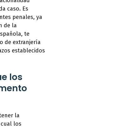
acionalidad
da caso. Es
ntes penales, ya
n de la
española, te
 de extranjería
lazos establecidos
e los
imento
tener la
cual los