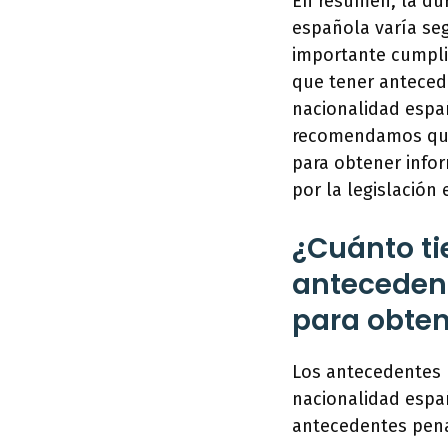
En resumen, la du
española varía seg
importante cumplir
que tener anteced
nacionalidad españ
recomendamos que 
para obtener infor
por la legislación
¿Cuánto ti
anteceden
para obten
Los antecedentes 
nacionalidad españ
antecedentes pena