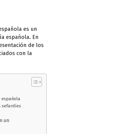
 española es un
ía española. En
resentación de los
ciados con la
a
d española
s sefardíes
n un