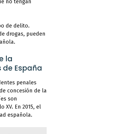
que no tengan
o de delito.
 de drogas, pueden
añola.
e la
os de España
edentes penales
 de concesión de la
íes son
o XV. En 2015, el
dad española.