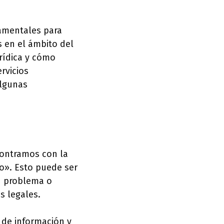
damentales para
 en el ámbito del
urídica y cómo
rvicios
algunas
contramos con la
o». Esto puede ser
n problema o
s legales.
s de información y