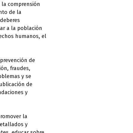
y la comprensión
nto de la
 deberes
ar a la población
rechos humanos, el
 prevención de
ión, fraudes,
roblemas y se
ublicación de
ndaciones y
promover la
detallados y
ntes, educar sobre