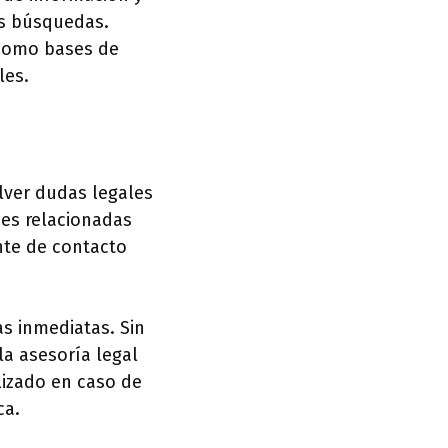
as búsquedas.
 como bases de
les.
lver dudas legales
des relacionadas
nte de contacto
as inmediatas. Sin
la asesoría legal
izado en caso de
ca.