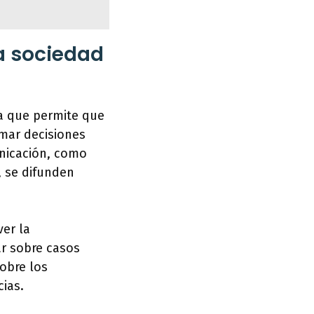
la sociedad
ya que permite que
mar decisiones
unicación, como
, se difunden
ver la
ar sobre casos
obre los
cias.