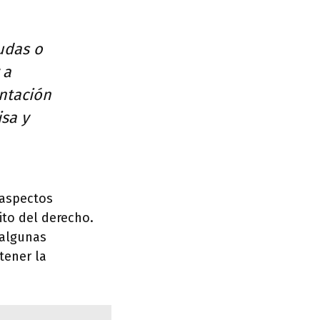
udas o
 a
entación
sa y
 aspectos
to del derecho.
 algunas
tener la