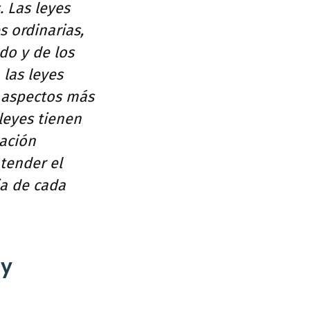
. Las leyes
s ordinarias,
do y de los
las leyes
r aspectos más
leyes tienen
cación
ntender el
ia de cada
 y