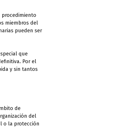
su procedimiento
los miembros del
narias pueden ser
especial que
finitiva. Por el
ida y sin tantos
ámbito de
rganización del
l o la protección