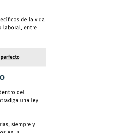
cíficos de la vida
 laboral, entre
 perfecto
co
 dentro del
ntradiga una ley
ias, siempre y
os en la