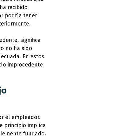
ha recibido
or podría tener
teriormente.
dente, significa
 o no ha sido
decuada. En estos
pido improcedente
jo
or el empleador.
e principio implica
ablemente fundado.