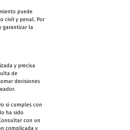
imiento puede
 civil y penal. Por
 garantizar la
izada y precisa
ulta de
tomar decisiones
eador.
aro si cumples con
do ha sido
 Consultar con un
ión complicada y