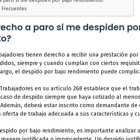
 paro si me despiden por bajo rendimiento?
 Frecuentes
echo a paro si me despiden po
to?
bajadores tienen derecho a recibir una prestación po
idos, siempre y cuando cumplan con ciertos requisit
bargo, el despido por bajo rendimiento puede complica
 Trabajadores en su artículo 268 establece que el tra
 caso de despido siempre que haya cotizado al menos
. Además, deberá estar inscrito como demandante de
oferta de trabajo adecuada a sus características y cu
espido por bajo rendimiento, es importante analizar s
manera justificada o improcedente. Un despido justif