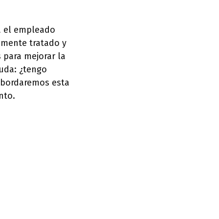
a el empleado
amente tratado y
 para mejorar la
duda: ¿tengo
 abordaremos esta
nto.