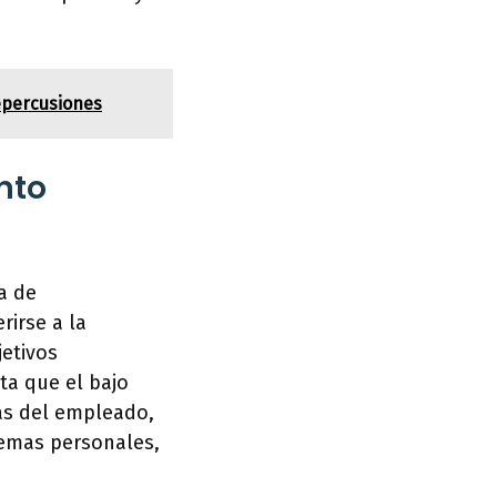
epercusiones
nto
ta de
rirse a la
jetivos
ta que el bajo
as del empleado,
emas personales,