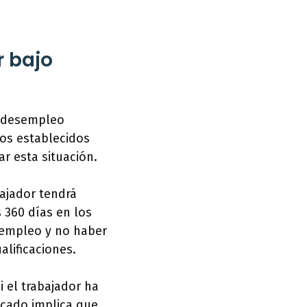
r bajo
r desempleo
os establecidos
r esta situación.
bajador tendrá
 360 días en los
 empleo y no haber
alificaciones.
i el trabajador ha
icado implica que