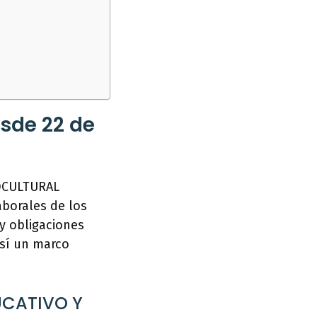
esde 22 de
IOCULTURAL
aborales de los
y obligaciones
así un marco
UCATIVO Y