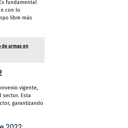
. Es fundamental
n con lo
empo libre más
o de armas en
2
onvenio vigente,
 sector. Esta
ector, garantizando
re 2022