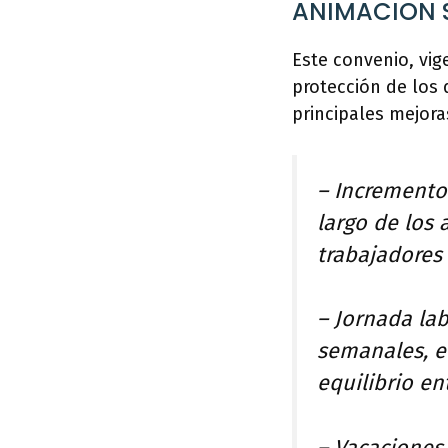
ANIMACION S
Este convenio, vig
protección de los 
principales mejor
– Incremento 
largo de los
trabajadores 
– Jornada la
semanales, e
equilibrio ent
– Vacaciones