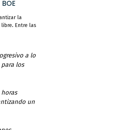
 BOE
antizar la
ibre. Entre las
ogresivo a lo
 para los
 horas
antizando un
ones