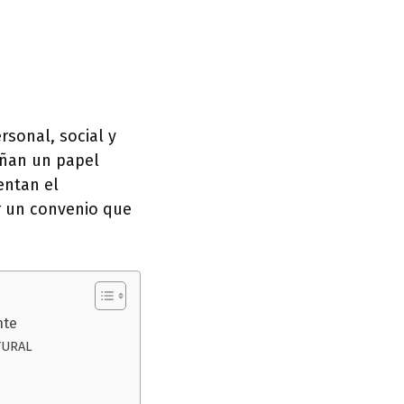
rsonal, social y
eñan un papel
entan el
er un convenio que
nte
TURAL