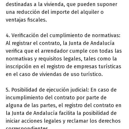
destinadas a la vivienda, que pueden suponer
una reducción del importe del alquiler o
ventajas fiscales.
4. Verificación del cumplimiento de normativas:
Al registrar el contrato, la Junta de Andalucía
verifica que el arrendador cumple con todas las
normativas y requisitos legales, tales como la
inscripción en el registro de empresas turísticas
en el caso de viviendas de uso turístico.
5. Posibilidad de ejecución judicial: En caso de
incumplimiento del contrato por parte de
alguna de las partes, el registro del contrato en
la Junta de Andalucía facilita la posibilidad de
iniciar acciones legales y reclamar los derechos
correspondientes.