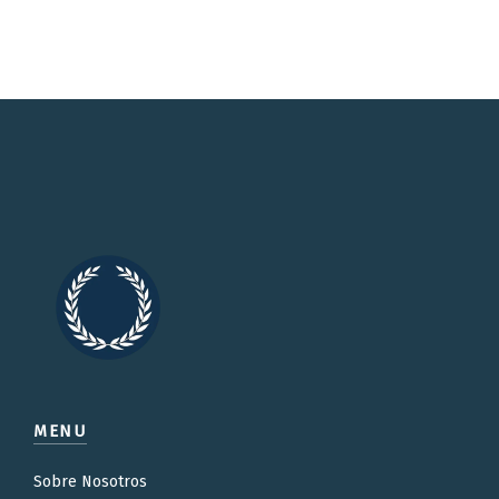
MENU
Sobre Nosotros