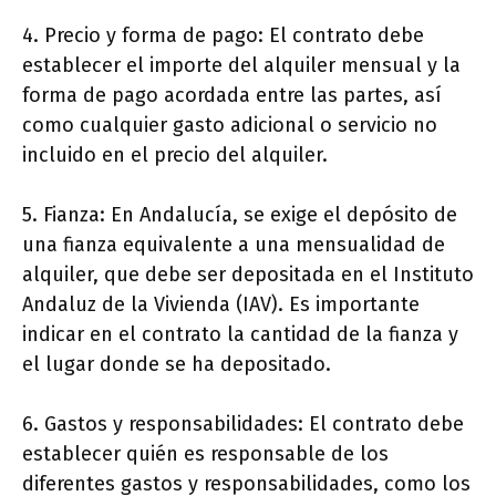
4. Precio y forma de pago: El contrato debe
establecer el importe del alquiler mensual y la
forma de pago acordada entre las partes, así
como cualquier gasto adicional o servicio no
incluido en el precio del alquiler.
5. Fianza: En Andalucía, se exige el depósito de
una fianza equivalente a una mensualidad de
alquiler, que debe ser depositada en el Instituto
Andaluz de la Vivienda (IAV). Es importante
indicar en el contrato la cantidad de la fianza y
el lugar donde se ha depositado.
6. Gastos y responsabilidades: El contrato debe
establecer quién es responsable de los
diferentes gastos y responsabilidades, como los