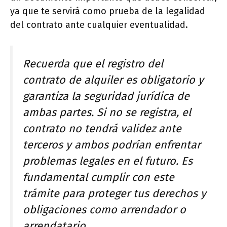
ya que te servirá como prueba de la legalidad
del contrato ante cualquier eventualidad.
Recuerda que el registro del
contrato de alquiler es obligatorio y
garantiza la seguridad jurídica de
ambas partes. Si no se registra, el
contrato no tendrá validez ante
terceros y ambos podrían enfrentar
problemas legales en el futuro. Es
fundamental cumplir con este
trámite para proteger tus derechos y
obligaciones como arrendador o
arrendatario.