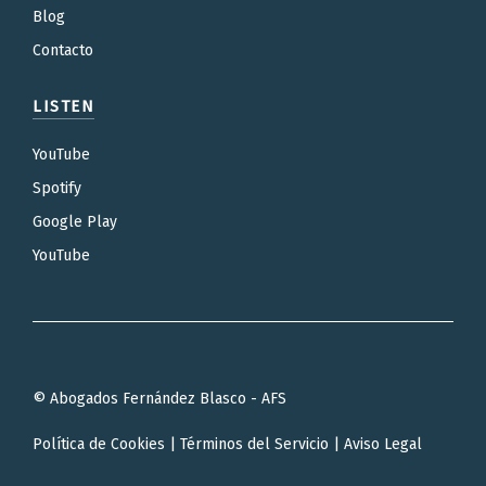
Blog
Contacto
LISTEN
YouTube
Spotify
Google Play
YouTube
© Abogados Fernández Blasco - AFS
Política de Cookies
|
Términos del Servicio
|
Aviso Legal