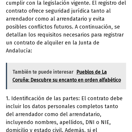
cumplir con la legislación vigente. El registro del
contrato ofrece seguridad jurídica tanto al
arrendador como al arrendatario y evita
posibles conflictos futuros. A continuación, se
detallan los requisitos necesarios para registrar
un contrato de alquiler en la Junta de
Andalucía:
También te puede interesar
Pueblos de La
Coruña: Descubre su encanto en orden alfabético
1. Identificación de las partes: El contrato debe
incluir los datos personales completos tanto
del arrendador como del arrendatario,
incluyendo nombres, apellidos, DNI o NIE,
domicilio y estado civil. Además, si el