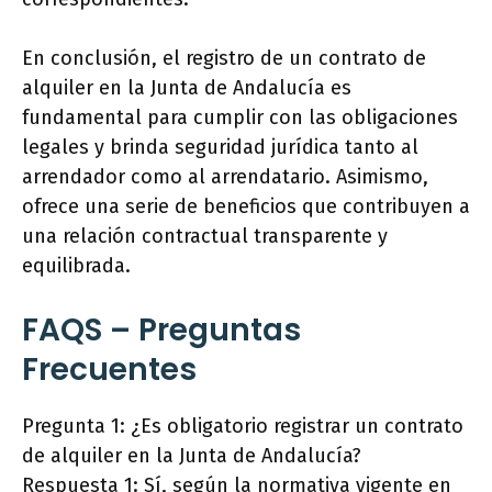
En conclusión, el registro de un contrato de
alquiler en la Junta de Andalucía es
fundamental para cumplir con las obligaciones
legales y brinda seguridad jurídica tanto al
arrendador como al arrendatario. Asimismo,
ofrece una serie de beneficios que contribuyen a
una relación contractual transparente y
equilibrada.
FAQS – Preguntas
Frecuentes
Pregunta 1: ¿Es obligatorio registrar un contrato
de alquiler en la Junta de Andalucía?
Respuesta 1: Sí, según la normativa vigente en