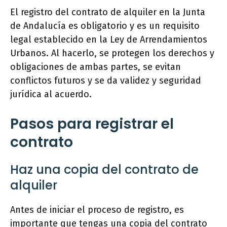
El registro del contrato de alquiler en la Junta
de Andalucía es obligatorio y es un requisito
legal establecido en la Ley de Arrendamientos
Urbanos. Al hacerlo, se protegen los derechos y
obligaciones de ambas partes, se evitan
conflictos futuros y se da validez y seguridad
jurídica al acuerdo.
Pasos para registrar el
contrato
Haz una copia del contrato de
alquiler
Antes de iniciar el proceso de registro, es
importante que tengas una copia del contrato