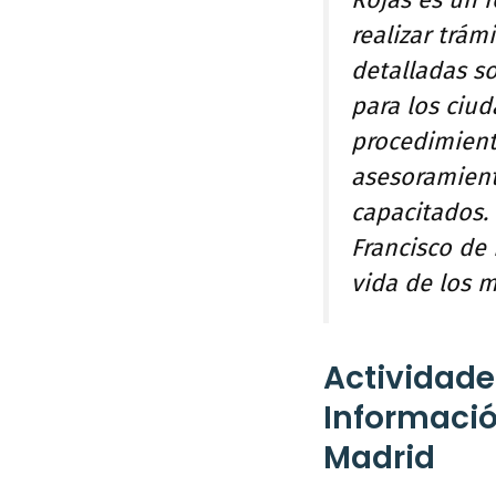
Rojas es un 
realizar trám
detalladas so
para los ciud
procedimient
asesoramient
capacitados. 
Francisco de 
vida de los m
Actividades
Informació
Madrid