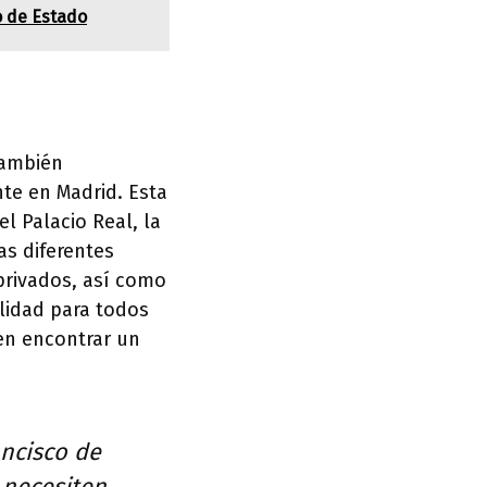
o de Estado
también
nte en Madrid. Esta
l Palacio Real, la
as diferentes
privados, así como
ilidad para todos
en encontrar un
ancisco de