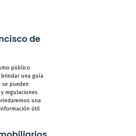
ncisco de
ismo público
s brindar una guía
ue se pueden
 y regulaciones
 brindaremos una
información útil
mobiliarios