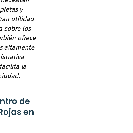
 necesiten
pletas y
ran utilidad
a sobre los
mbién ofrece
es altamente
istrativa
cilita la
ciudad.
entro de
Rojas en