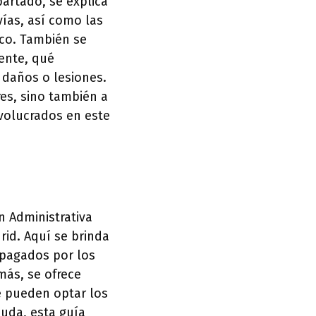
partado, se explica
ías, así como las
ico. También se
ente, qué
daños o lesiones.
es, sino también a
nvolucrados en este
n Administrativa
rid. Aquí se brinda
 pagados por los
más, se ofrece
e pueden optar los
duda, esta guía