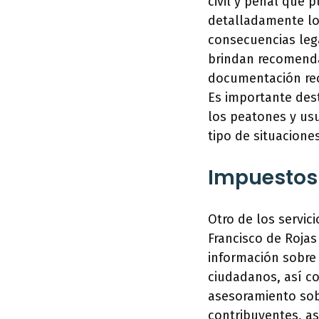
civil y penal que 
detalladamente lo
consecuencias lega
brindan recomenda
documentación rec
Es importante dest
los peatones y usu
tipo de situaciones
Impuestos 
Otro de los servic
Francisco de Rojas
información sobre
ciudadanos, así co
asesoramiento sobr
contribuyentes, as