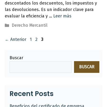
descontados los descuentos, los impuestos y
las devoluciones. Es un indicador clave para
evaluar la eficiencia y …
Leer más
Categorías
Derecho Mercantil
Página
Página
Página
←
Anterior
1
2
3
Buscar
BUSCAR
Recent Posts
Beneficios del certificado de empresa