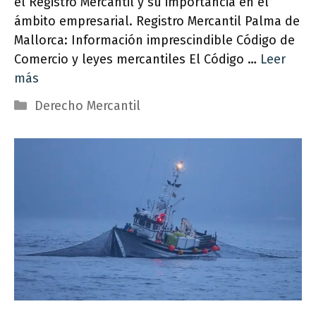
el Registro Mercantil y su importancia en el
ámbito empresarial. Registro Mercantil Palma de
Mallorca: Información imprescindible Código de
Comercio y leyes mercantiles El Código …
Leer
más
Categorías
Derecho Mercantil