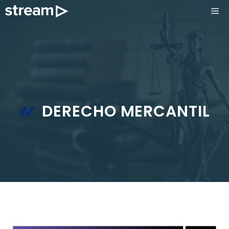
Saltar
ME
al
contenido
DERECHO MERCANTIL